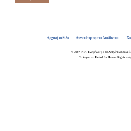
Αρχική σελίδα
Δυνατότητες στο Διαδίκτυο
Χα
© 2012–2026 Ενωμένοι για τα Ανθρώπινα Δικαιώ
Το λογότυπο United for Human Rights ανήκ