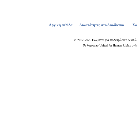
Αρχική σελίδα
Δυνατότητες στο Διαδίκτυο
Χα
© 2012–2026 Ενωμένοι για τα Ανθρώπινα Δικαιώ
Το λογότυπο United for Human Rights ανήκ